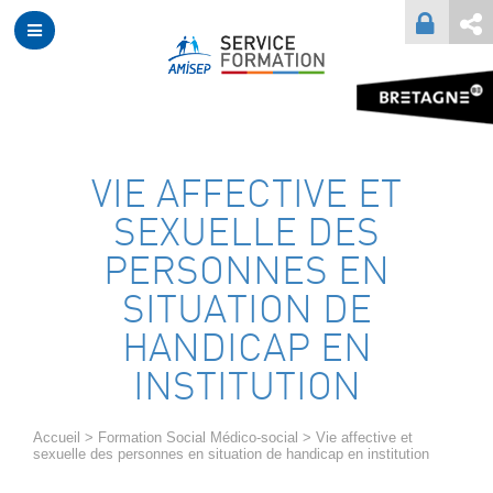
VIE AFFECTIVE ET
SEXUELLE DES
PERSONNES EN
SITUATION DE
HANDICAP EN
INSTITUTION
Accueil
>
Formation Social Médico-social
>
Vie affective et
sexuelle des personnes en situation de handicap en institution