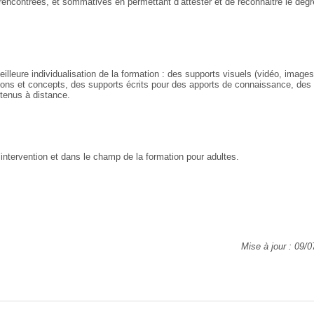
 rencontrées, et sommatives en permettant d’attester et de reconnaitre le degr
illeure individualisation de la formation : des supports visuels (vidéo, images
ons et concepts, des supports écrits pour des apports de connaissance, des 
ntenus à distance.
intervention et dans le champ de la formation pour adultes.
Mise à jour : 09/