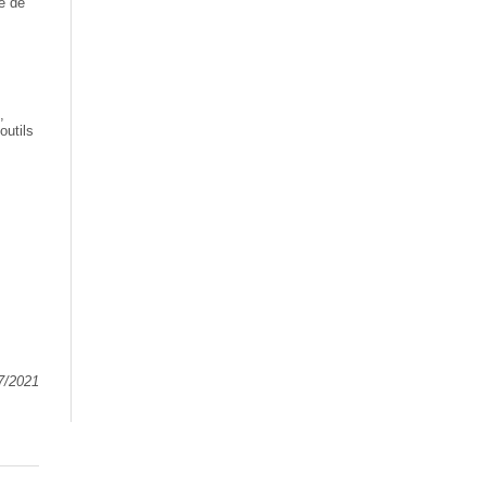
é de
,
outils
07/2021