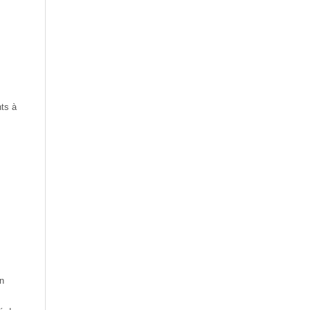
nts à
on