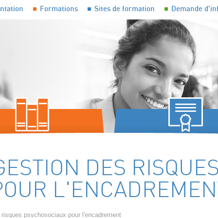
ntation
Formations
Sites de formation
Demande d'in
 DES CONNAISSANCES ET
FORMATIONS QUALIFIAN
ENCES PROFESSIONNELLES
CERTIFIANTES
GESTION DES RISQUE
POUR L'ENCADREMEN
s risques psychosociaux pour l'encadrement