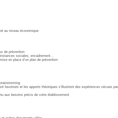
, et au niveau économique
ux de prévention
 : instances sociales, encadrement…
ise en place d’un plan de prévention
brainstorming
ont favorisés et les apports théoriques s’illustrent des expériences vécues par
nu aux besoins précis de votre établissement.
 et autres documents utiles.