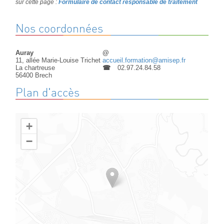
sur cette page :
Formulaire de contact responsable de traitement
Nos coordonnées
Auray
@
11, allée Marie-Louise Trichet
accueil.formation@amisep.fr
La chartreuse
☎
02.97.24.84.58
56400
Brech
Plan d'accès
+
−