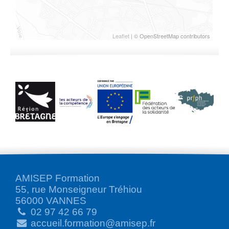
Leaflet
| © OpenStreetMap contributors
AMISEP Formation
55, rue Monseigneur Tréhiou
56000 VANNES
02 97 42 66 79
accueil.formation@amisep.fr