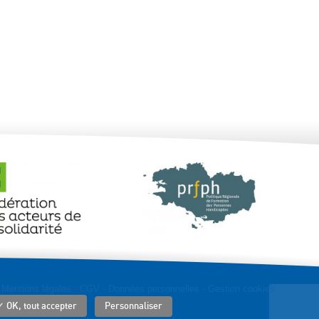
Mentions légales
-
CGV
-
Données personnelles
-
Gestion cookies
✓ OK, tout accepter
Personnaliser