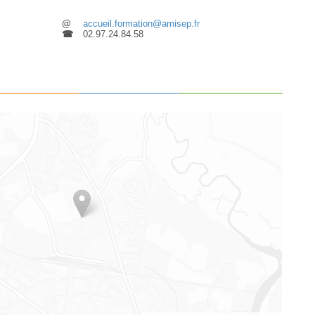
@
accueil.formation@amisep.fr
t
☎
02.97.24.84.58