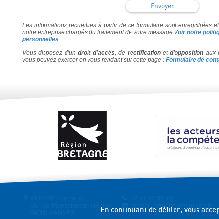
Les informations recueillies à partir de ce formulaire sont enregistrées 
notre entreprise chargés du traitement de votre message.
Voir notre polit
personnelles
Vous disposez d'un
droit d'accès
, de
rectification
et
d'opposition
aux d
vous pouvez exercer en vous rendant sur cette page :
Formulaire de cont
AMISEP Formation
02 97 42 66 79
55, rue Monseigneur Tréhiou
accueil.formation@amisep.fr
En continuant de défiler,
vous accept
56000 VANNES